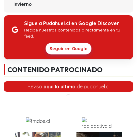
invierno
Sigue a Pudahuel.cl en Google Discover
Recibe nuestros contenidos directamente en tu
feed.
Seguir en Google
CONTENIDO PATROCINADO
Revisa
aquí lo último
de pudahuel.cl