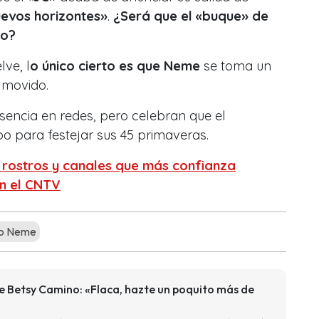
uevos horizontes»
.
¿Será que el «buque» de
no?
lve, l
o único cierto es que Neme
se toma un
o movido.
sencia en redes, pero celebran que el
o para festejar sus 45 primaveras.
s rostros y canales que más confianza
ún el CNTV
io Neme
e Betsy Camino: «Flaca, hazte un poquito más de