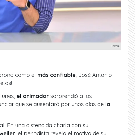
MEGA
orona como el
más confiable
, José Antonio
etas!
 lunes,
el animador
sorprendió a los
nciar que se ausentará por unos días de l
a
l. En una distendida charla con su
eiler
, el periodista reveló el motivo de su