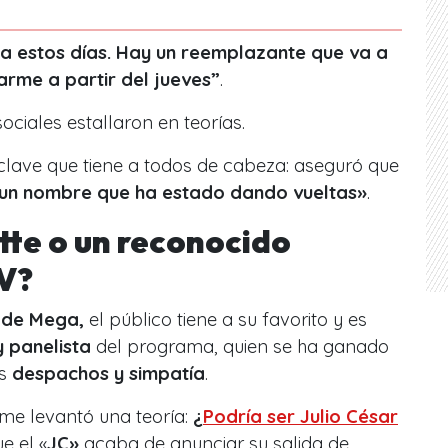
a estos días. Hay un reemplazante que va a
rme a partir del jueves”
.
ociales estallaron en teorías.
clave que tiene a todos de cabeza: aseguró que
 un nombre que ha estado dando vueltas»
.
tte o un reconocido
V?
 de Mega,
el público tiene a su favorito y es
y panelista
del programa, quien se ha ganado
us
despachos y simpatía
.
eme levantó una teoría:
¿
Podría ser Julio César
 el «
JC»
acaba de anunciar su salida de