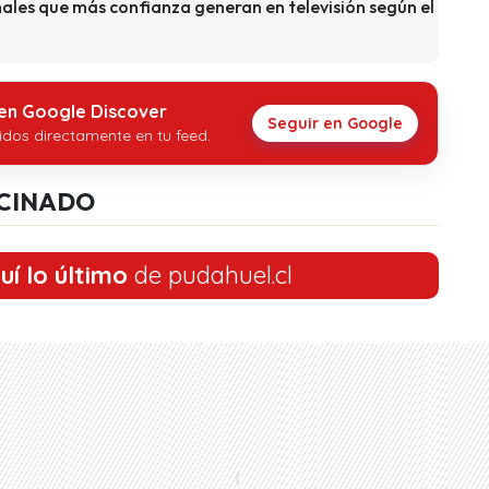
anales que más confianza generan en televisión según el
 en Google Discover
Seguir en Google
idos directamente en tu feed.
CINADO
uí lo último
de pudahuel.cl