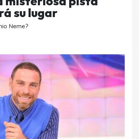
a misteriosa pista
rá su lugar
onio Neme?