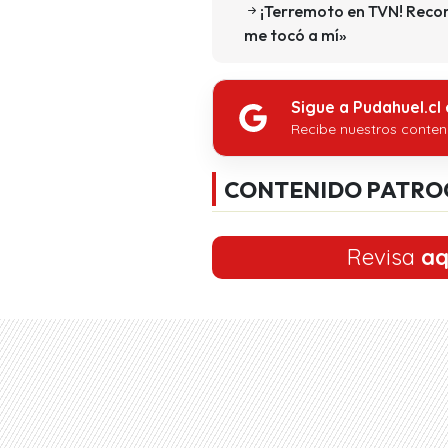
¡Terremoto en TVN! Recono
me tocó a mí»
Sigue a Pudahuel.cl
Recibe nuestros conten
CONTENIDO PATRO
Revisa
aq