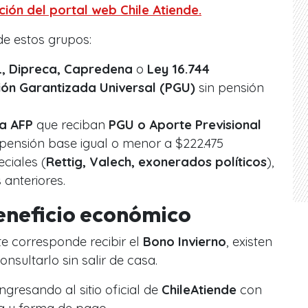
ión del portal web Chile Atiende.
e estos grupos:
SL, Dipreca, Capredena
o
Ley 16.744
ión Garantizada Universal (PGU)
sin pensión
a AFP
que reciban
PGU o Aporte Previsional
pensión base igual o menor a $222.475
ciales (
Rettig, Valech, exonerados políticos
),
 anteriores.
eneficio económico
 te corresponde recibir el
Bono Invierno
, existen
onsultarlo sin salir de casa.
ngresando al sitio oficial de
ChileAtiende
con