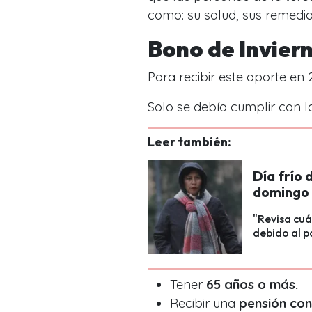
como: su salud, sus remedio
Bono de Invier
Para recibir este aporte en
Solo se debía cumplir con lo
Leer también:
Día frío 
domingo 
"Revisa cuá
debido al p
Tener
65 años o más.
Recibir una
pensión cont