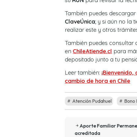
su
RUN
para revisar la fec
También puedes descargar s
ClaveÚnica
; y si aún no la 
realizar este y otros trámit
También puedes consultar di
en
ChileAtiende.cl
para más
depositado junto a tu pensi
Leer también:
¡Bienvenido,
cambio de hora en Chile
Atención Pudahuel
Bono I
Aporte Familiar Permanent
acreditada