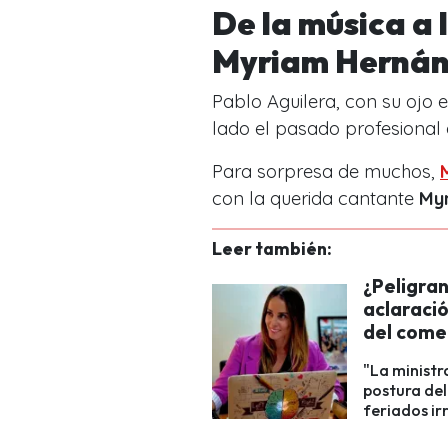
De la música a l
Myriam Herná
Pablo Aguilera, con su ojo e
lado el pasado profesional d
Para sorpresa de muchos,
con la querida cantante
My
Leer también:
¿Peligran
aclaració
del come
"La ministr
postura del
feriados ir