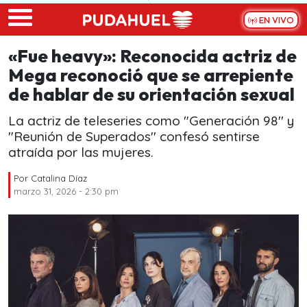
Skip to main content
EN VIVO
«Fue heavy»: Reconocida actriz de
Mega reconoció que se arrepiente
de hablar de su orientación sexual
La actriz de teleseries como "Generación 98'' y
"Reunión de Superados'' confesó sentirse
atraída por las mujeres.
Por
Catalina Díaz
marzo 31, 2026 - 2:30 pm