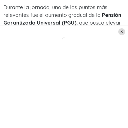
Durante la jornada, uno de los puntos más
relevantes fue el aumento gradual de la
Pensión
Garantizada Universal (PGU)
, que busca elevar
los montos que reciben los adultos mayores,
comenzando por los grupos de mayor edad.
A esto se suma la incorporación de beneficios
como
bonos por años cotizados
y medidas que
consideran brechas, especialmente en mujeres.