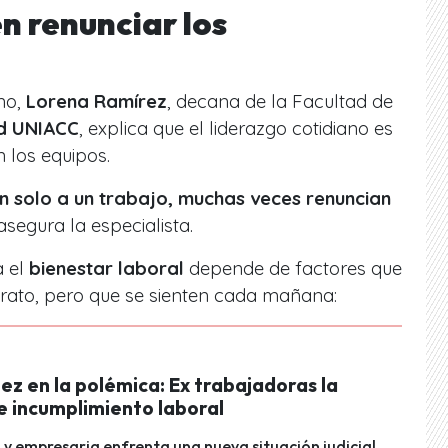
n renunciar los
no,
Lorena Ramírez
, decana de la Facultad de
ad UNIACC
, explica que el liderazgo cotidiano es
n los equipos.
n solo a un trabajo, muchas veces renuncian
 asegura la especialista.
a el
bienestar laboral
depende de factores que
trato, pero que se sienten cada mañana:
z en la polémica: Ex trabajadoras la
e incumplimiento laboral
y empresaria enfrenta una nueva situación judicial