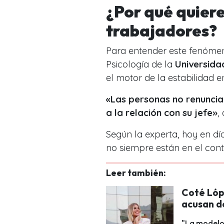
¿Por qué quiere
trabajadores?
Para entender este fenóme
Psicología de la
Universid
el motor de la estabilidad e
«Las personas no renuncia
a la relación con su jefe»
,
Según la experta, hoy en dí
no siempre están en el con
Leer también:
Coté Lópe
acusan d
"La modelo 