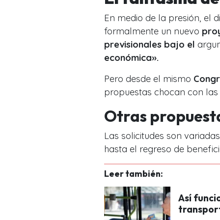
En medio de la presión, el 
formalmente un nuevo
pro
previsionales bajo el
argum
económica».
Pero desde el mismo
Congr
propuestas chocan con la
Otras propuest
Las solicitudes son variada
hasta el regreso de benefic
Leer también:
Así funci
transport