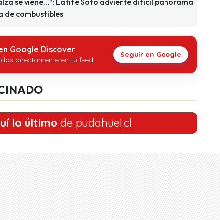
 alza se viene…”: Latife Soto advierte difícil panorama
za de combustibles
 en Google Discover
Seguir en Google
idos directamente en tu feed.
CINADO
uí lo último
de pudahuel.cl