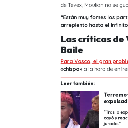
de Tevex, Moulian no se gu
“Están muy fomes los part
arrepiento hasta el infini
Las críticas de
Baile
Para Vasco, el gran prob
«chispa»
a la hora de enfre
Leer también:
Terremoto
expulsad
"Tras la ex
cayó y reac
jurado."