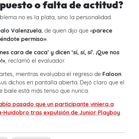
puesto o falta de actitud?
blema no es la plata, sino la personalidad.
alo Valenzuela
, de quien dijo que
«
parece
iéndote permiso»
.
es cara de caca’ y dicen ‘sí, sí, sí’. ¡Que nos
!»
, reclamó el evaluador.
artes, mientras evaluaba el regreso de
Faloon
sus dichos en pantalla abierta. Dejó claro que el
 baile está más tenso que nunca.
bía pasado que un participante viniera a
Huidobro tras expulsión de Junior Playboy