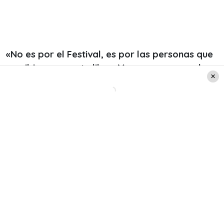
«No es por el Festival, es por las personas que
escribieron en este libro. Me encerraron en la
pieza y me dijeron ‘te tenemos un regalo’.
Llegó la Marcela y ahí empezó todo»
, confesó
el animador.
Las palabras de Karen
El momento más alto de la tarde llegó cuando
Karen Doggenweiler
leyó en vivo la carta que
ella misma le escribió a su «partner», destacando
el honor de compartir la Quinta Vergara con él.
Leer también: