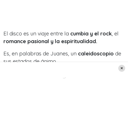
El disco es un viaje entre la
cumbia y el rock
, el
romance pasional y la espiritualidad.
Es, en palabras de Juanes, un
caleidoscopio
de
sus estados de ánimo.
Leer también:
¡ÉPICO!: Revisa el VIDEO
completo del show que le
valió la Gaviota de Platino a
Mon Laferte en Viña 2026