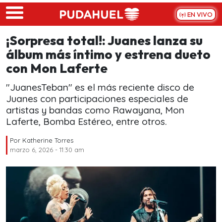
Skip to main content
EN VIVO
¡Sorpresa total!: Juanes lanza su
álbum más íntimo y estrena dueto
con Mon Laferte
"JuanesTeban" es el más reciente disco de
Juanes con participaciones especiales de
artistas y bandas como Rawayana, Mon
Laferte, Bomba Estéreo, entre otros.
Por
Katherine Torres
marzo 6, 2026 - 11:30 am