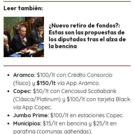
Leer también:
¿Nuevo retiro de fondos?:
Estas son las propuestas de
los diputados tras el alza de
la bencina
Aramco:
$100/lt con Crédito Consorcio
(físico) y
$150/lt
vía App Aramco.
Copec:
$50/lt con Cencosud Scotiabank
(Clásica/Platinum) y $100/lt con tarjeta Black
vía App Copec.
Jumbo Prime:
$100/lt en estaciones Copec.
Municipios:
$15/lt en bencina y $25/lt en
parafina (comunas adheridas).