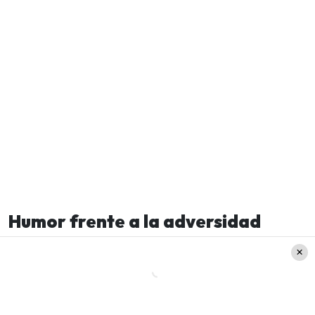
Humor frente a la adversidad
Pese a lo complejo del escenario y al evidente
desgaste físico que conlleva vivir con una
enfermedad crónica desde los 9 años
, Antonia
decidió enfrentar este ingreso clínico con