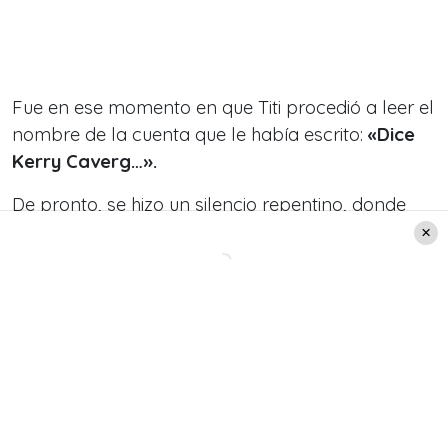
Fue en ese momento en que Titi procedió a leer el
nombre de la cuenta que le había escrito:
«Dice
Kerry Caverg…».
De pronto, se hizo un silencio repentino, donde
posteriormente
Rafael Araneda
le preguntó:
«¿Cómo? ¿Qué dijiste?».
A su vez, ambos comenzaron a reírse al entender
que era una broma alusiva al aparato
reproductor masculino, donde finalmente no
pudieron contener la risa.