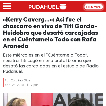
Skip to main content
EN VIVO
«Kerry Caverg…»: Así fue el
chascarro en vivo de Titi García-
Huidobro que desató carcajadas
en el Cuéntamelo Todo con Rafa
Araneda
Este miércoles en el "Cuéntamelo Todo'',
nuestra Titi cayó en una brutal broma que
desató las carcajadas en el estudio de Radio
Pudahuel.
Por
Catalina Díaz
abril 24, 2026 - 1:09 pm