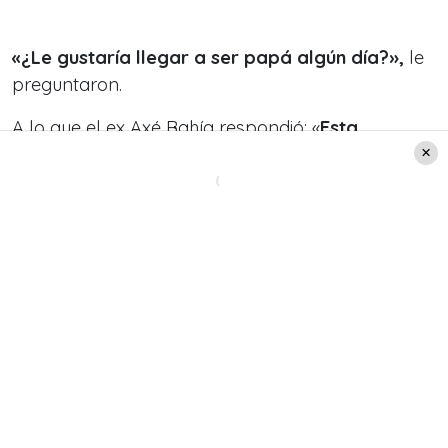
«¿Le gustaría llegar a ser papá algún día?»,
le
preguntaron.
A lo que el ex Axé Bahía respondió: «
Esta
pregunta se repite mucho y sí, por supuesto
que sí, es uno de mis mayores sueños ser
papá».