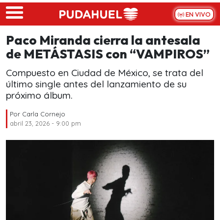
Skip to main content
EN VIVO
Paco Miranda cierra la antesala
de METÁSTASIS con “VAMPIROS”
Compuesto en Ciudad de México, se trata del
último single antes del lanzamiento de su
próximo álbum.
Por
Carla Cornejo
abril 23, 2026 - 9:00 pm