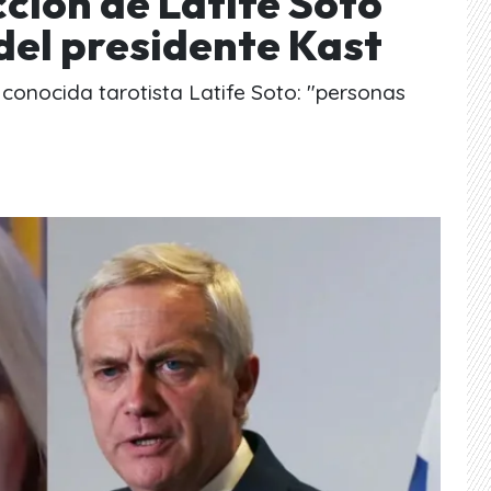
ción de Latife Soto
del presidente Kast
a conocida tarotista Latife Soto: "personas