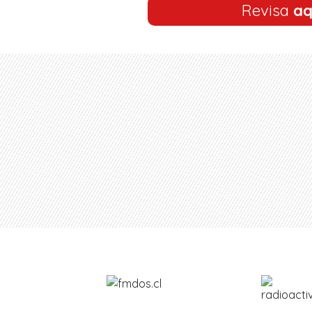
Revisa
aq