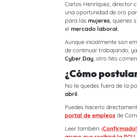
Carlos Henríquez, director 
una oportunidad de oro pa
para las
mujeres
, quienes 
el
mercado laboral.
Aunque inicialmente son em
de continuar trabajando, ya
Cyber Day
, otro hito come
¿Cómo postula
No te quedes fuera de la po
abril
.
Puedes hacerlo directament
portal de empleos
de Comp
Leer también:
¡Confirmado!
grupo que recibirá la PGU