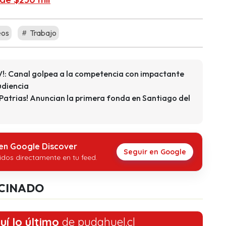
os
Trabajo
TV!: Canal golpea a la competencia con impactante
udiencia
 Patrias! Anuncian la primera fonda en Santiago del
 en Google Discover
Seguir en Google
idos directamente en tu feed.
CINADO
uí lo último
de pudahuel.cl