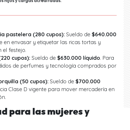
os hijos y cargas acreditadas."
ia pastelera (280 cupos):
Sueldo de
$640.000
te en envasar y etiquetar las ricas tortas y
el festejo.
220 cupos):
Sueldo de
$630.000 líquido
. Para
edidos de perfumes y tecnología comprados por
rquilla (50 cupos):
Sueldo de
$700.000
cencia Clase D vigente para mover mercadería en
ón.
d para las mujeres y