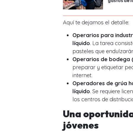
gastos de l
Aquí te dejamos el detalle:
Operarios para industr
líquido
. La tarea consis
pasteles que endulzarán 
Operarios de bodega (
preparar y etiquetar p
internet.
Operadores de grúa ho
líquido
. Se requiere li
los centros de distribuci
Una oportunida
jóvenes