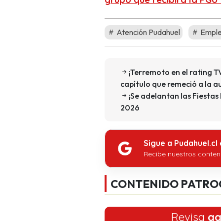
Atención Pudahuel
Emple
¡Terremoto en el rating 
capítulo que remeció a la a
¡Se adelantan las Fiestas
2026
Sigue a Pudahuel.cl
Recibe nuestros conten
CONTENIDO PATRO
Revisa
aq