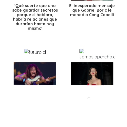
'Qué suerte que uno
El inesperado mensaje
sabe guardar secretos
que Gabriel Boric le
porque si hablara,
mandó a Cony Capelli
habría relaciones que
durarían hasta hoy
mismo'
Todos lo odian, pero
Dominga López,
Steve Harris revela el
finalista de Miss
único detalle que
Universo Chile: “La
habría salvado este
preparación mental sí