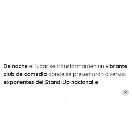
De noche
el
lugar se transformaráen un
vibrante
club de comedia
donde se presentarán diversos
exponentes del Stand-Up nacional e
internacional.
La inspiración en Coco Legrand
Para Freire, este proyecto cumple un anhelo que
arrastraba desde los inicios de su carrera: