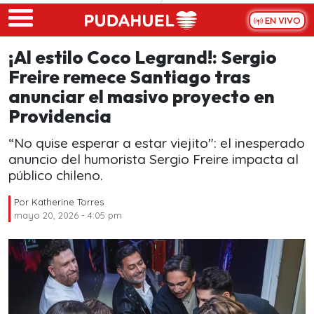
Skip to main content
EN VIVO
¡Al estilo Coco Legrand!: Sergio
Freire remece Santiago tras
anunciar el masivo proyecto en
Providencia
“No quise esperar a estar viejito": el inesperado
anuncio del humorista Sergio Freire impacta al
público chileno.
Por
Katherine Torres
mayo 20, 2026 - 4:05 pm