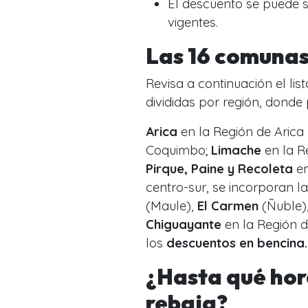
El descuento se puede 
vigentes.
Las 16 comunas
Revisa a continuación el li
divididas por región, dond
Arica
en la Región de Arica
Coquimbo;
Limache
en la R
Pirque, Paine y Recoleta
en
centro-sur, se incorporan l
(Maule),
El Carmen
(Ñuble)
Chiguayante
en la Región d
los
descuentos en bencina.
¿Hasta qué hor
rebaja?