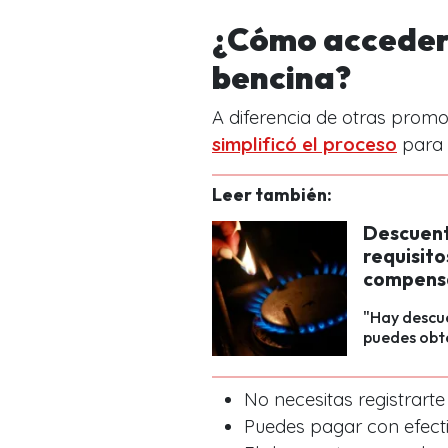
¿Cómo acceder 
bencina?
A diferencia de otras promo
simplificó el proceso
para 
Leer también:
Descuent
requisito
compens
"Hay descue
puedes obte
No necesitas registrart
Puedes pagar con efectiv