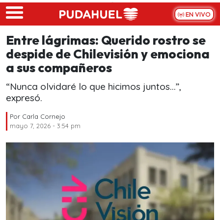
Skip to main content
EN VIVO
Entre lágrimas: Querido rostro se
despide de Chilevisión y emociona
a sus compañeros
“Nunca olvidaré lo que hicimos juntos...”,
expresó.
Por
Carla Cornejo
mayo 7, 2026 - 3:54 pm