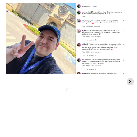
Danilo 21 vía Instagram.
La emotiva despedida en pantalla
Durante el programa, el influencer protagonizó
una sentida conversación junto a
Juan Pablo
Queraltó
,
donde agradeció la oportunidad de
haber sido parte del espacio televisivo, marcando