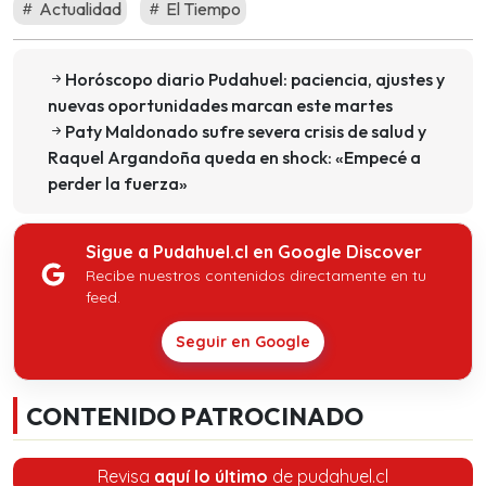
Actualidad
El Tiempo
Horóscopo diario Pudahuel: paciencia, ajustes y
nuevas oportunidades marcan este martes
Paty Maldonado sufre severa crisis de salud y
Raquel Argandoña queda en shock: «Empecé a
perder la fuerza»
Sigue a Pudahuel.cl en Google Discover
Recibe nuestros contenidos directamente en tu
feed.
Seguir en Google
CONTENIDO PATROCINADO
Revisa
aquí lo último
de pudahuel.cl