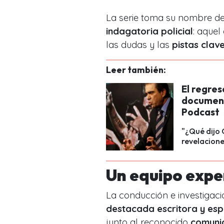
La serie toma su nombre d
indagatoria policial
: aque
las dudas y las
pistas clav
Leer también:
El regres
document
Podcast
"¿Qué dijo 
revelacion
Un equipo exper
La conducción e investigac
destacada escritora y espe
junto al reconocido
comunic