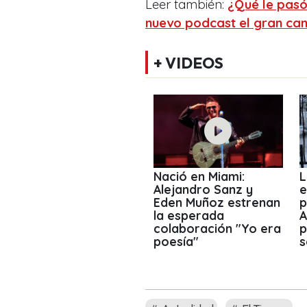
Leer también:
¿Qué le pasó
nuevo podcast el gran cam
+ VIDEOS
Nació en Miami:
L
Alejandro Sanz y
e
Eden Muñoz estrenan
p
la esperada
A
colaboración "Yo era
p
poesía"
s