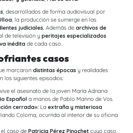
os
, desarrollados de forma audiovisual por
Ulloa
, la producción se sumerge en las
ientes judiciales.
Además de
archivos de
l de televisión
y
peritajes especializados
va inédita
de cada caso.
lofriantes casos
que marcaron
distintas épocas
y realidades
en los siguientes episodios:
ive el asesinato de la joven María Adriana
io Español
a manos de Pablo Marino de Vos.
ación cerrada»:
La
extraña y misteriosa
ndo Coloma, ocurrida al interior de su oficina
 el caso de
Patricia Pérez Pinochet
cuyo caso