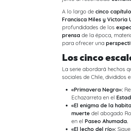
A lo largo de
cinco capítul
Francisca Miles y Victoria 
profundidades de los
exped
prensa
de la época,
materia
para ofrecer una
perspecti
Los cinco esca
La serie abordará hechos 
sociales de Chile, divididos 
«Primavera Negra»:
Rev
Echazarreta en el
Estad
«El enigma de la habit
muerte
del abogado Rola
en el
Paseo Ahumada.
«El lecho del río»:
Sigue