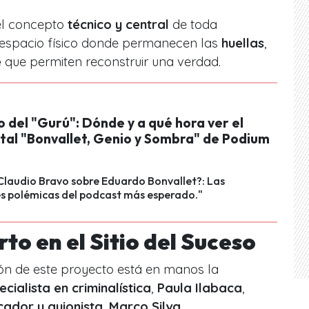
el concepto
técnico y central
de toda
l espacio físico donde permanecen las
huellas
,
e
que permiten reconstruir una verdad.
o del "Gurú": Dónde y a qué hora ver el
al "Bonvallet, Genio y Sombra" de Podium
Claudio Bravo sobre Eduardo Bonvallet?: Las
es polémicas del podcast más esperado."
to en el Sitio del Suceso
ión de este proyecto está en manos la
cialista en criminalística
,
Paula Ilabaca
,
ador y guionista
,
Marco Silva
.