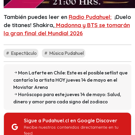
También puedes leer en
Radio Pudahuel:
¡Duelo
de titanes! Shakira,
Madonna y BTS se tomarán
la gran final del Mundial 2026
Espectáculo
Música Pudahuel
Mon Laferte en Chile: Este es el posible setlist que
cantaría la artista HOY jueves 14 de mayo en el
Movistar Arena
Horóscopo para este jueves 14 de mayo: Salud,
dinero y amor para cada signo del zodiaco
Sigue a Pudahuel.cl en Google Discover
Recibe nuestros contenidos directamente en tu
feed.