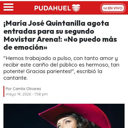
Skip to main content
EN VIVO
¡María José Quintanilla agota
entradas para su segundo
Movistar Arena!: «No puedo más
de emoción»
"Hemos trabajado a pulso, con tanto amor y
recibir este cariño del público es hermoso, tan
potente! Gracias parientes!", escribió la
cantante.
Por
Camila Olivares
mayo 14, 2026 - 1:58 pm