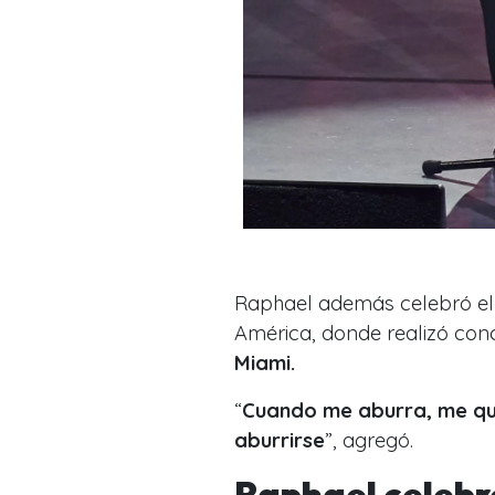
Raphael además celebró el c
América, donde realizó con
Miami.
“
Cuando me aburra, me qu
aburrirse
”, agregó.
Raphael celebró