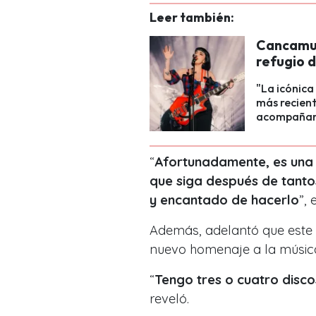
Leer también:
Cancamus
refugio 
"La icónica
más recient
acompañand
“
Afortunadamente, es una s
que siga después de tanto
y encantado de hacerlo
”,
Además, adelantó que este 
nuevo homenaje a la músic
“
Tengo tres o cuatro disc
reveló.