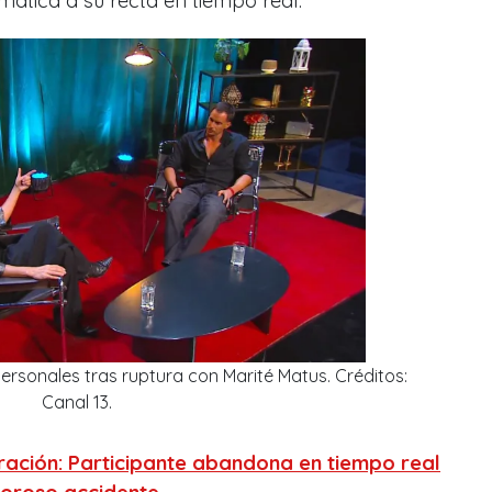
mática a su recta en tiempo real.
ersonales tras ruptura con Marité Matus. Créditos:
Canal 13.
tración: Participante abandona en tiempo real