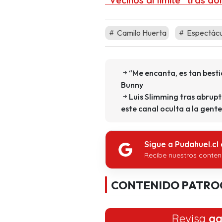
“Vecinos al límite” tras d
Camilo Huerta
Espectácu
“Me encanta, es tan best
Bunny
Luis Slimming tras abrupto
este canal oculta a la gente
Sigue a Pudahuel.cl
Recibe nuestros conten
CONTENIDO PATRO
Revisa
aq