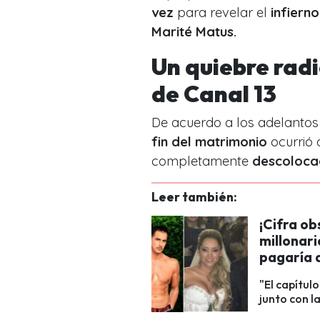
vez
para revelar el
infiern
Marité Matus.
Un quiebre radic
de Canal 13
De acuerdo a los adelantos 
fin del matrimonio
ocurrió
completamente
descolocad
Leer también:
¡Cifra ob
millonari
pagaría 
"El capítul
junto con la