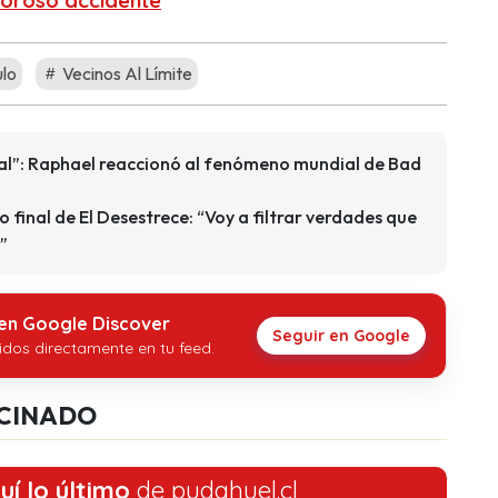
oloroso accidente
lo
Vecinos Al Límite
ial”: Raphael reaccionó al fenómeno mundial de Bad
 final de El Desestrece: “Voy a filtrar verdades que
”
 en Google Discover
Seguir en Google
idos directamente en tu feed.
CINADO
uí lo último
de pudahuel.cl