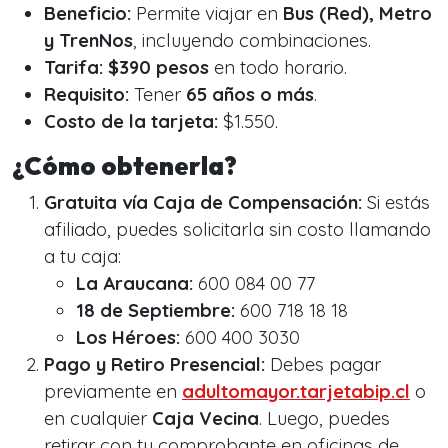
Beneficio:
Permite viajar en
Bus (Red), Metro
y TrenNos
, incluyendo combinaciones.
Tarifa:
$390 pesos
en todo horario.
Requisito:
Tener
65 años o más
.
Costo de la tarjeta:
$1.550.
¿Cómo obtenerla?
Gratuita vía Caja de Compensación:
Si estás
afiliado, puedes solicitarla sin costo llamando
a tu caja:
La Araucana:
600 084 00 77
18 de Septiembre:
600 718 18 18
Los Héroes:
600 400 3030
Pago y Retiro Presencial:
Debes pagar
previamente en
adultomayor.tarjetabip.cl
o
en cualquier
Caja Vecina
. Luego, puedes
retirar con tu comprobante en oficinas de