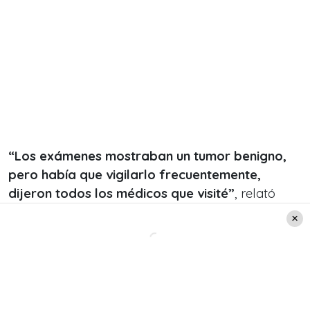
“Los exámenes mostraban un tumor benigno,
pero había que vigilarlo frecuentemente,
dijeron todos los médicos que visité”
, relató
Scarleth a sus seguidores.
Sin embargo, el panorama cambió drásticamente
cuando los dolores regresaron y tuvo que v
iajar
a Santiago en busca de especialistas.