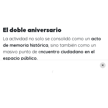
El doble aniversario
La actividad no solo se consolidó como un
acto
de memoria histórica
, sino también como un
masivo punto de e
ncuentro ciudadano en el
espacio público.
Esto se debe a que este 2026 se conmemoran
exactamente
140 años desde la inauguración
del Monumento a la Marina Nacional.
La icónica
cripta donde descansan los
restos de Arturo
Prat
y sus hombres.
Desde la organización recordaron que dicha