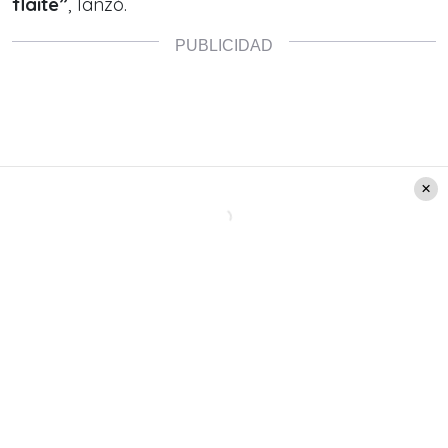
flaite”
, lanzó.