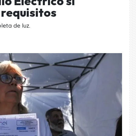
io Eléctrico si
 requisitos
leta de luz.