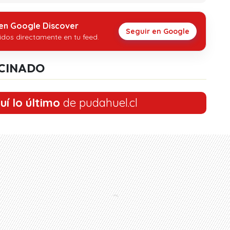
 en Google Discover
Seguir en Google
idos directamente en tu feed.
CINADO
uí lo último
de pudahuel.cl