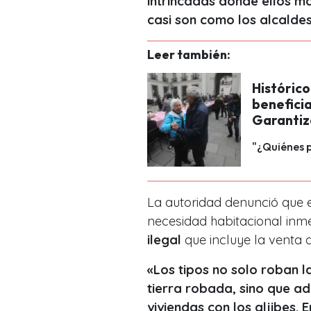
intrincadas donde ellos m
casi son como los alcaldes
Leer también:
Históric
beneficia
Garanti
"¿Quiénes p
La autoridad denunció que
necesidad habitacional inm
ilegal
que incluye la venta d
«Los tipos no solo roban l
tierra robada, sino que 
viviendas con los aljibes.