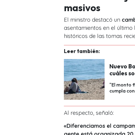
masivos
El ministro destacó un
camb
asentamientos en el último
históricos de las tomas reci
Leer también:
Nuevo Bo
cuáles so
"El monto f
cumpla con 
Al respecto, señaló:
«Diferenciamos el campam
gente está organizada 20 