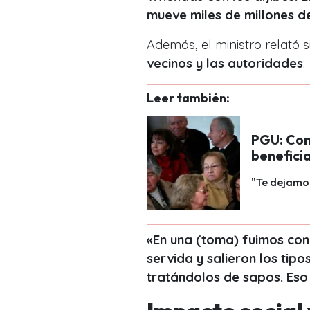
mueve miles de millones d
Además, el ministro relató 
vecinos y las autoridades
:
Leer también:
PGU: Com
benefici
"Te dejamos
«En una (toma) fuimos con
servida y salieron los ti
tratándolos de sapos. Eso