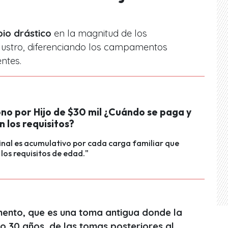
io drástico
en la magnitud de los
 lustro, diferenciando los campamentos
entes.
no por Hijo de $30 mil ¿Cuándo se paga y
n los requisitos?
inal es acumulativo por cada carga familiar que
los requisitos de edad."
ento, que es una toma antigua donde la
o 30 años, de las tomas posteriores al