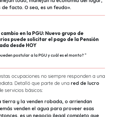
anejan todo, manejan la economía del lugar,
 de facto. O sea, es un feudo».
o cambio en la PGU: Nuevo grupo de
rios puede solicitar el pago de la Pensión
zada desde HOY
ueden postular a la PGU y cuál es el monto? "
 estas ocupaciones no siempre responden a una
ediata. Detalló que parte de una
red de lucro
e servicios básicos:
a tierra y la venden robada, o arriendan
además venden el agua para proveer esas
 Entonces, es un negocio ilegal completo que