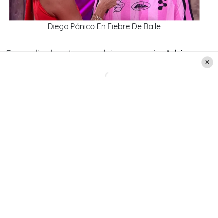
Diego Pánico En Fiebre De Baile
En medio de este complejo escenario,
Adriana
Barrientos
decidió utilizar sus redes sociales para
pedir apoyo y oraciones por la recuperación de
su amigo.
“Con mi pequeñito @diegopanico01. Por favor
recen por su salud. A las 21 horas cadena de
oración”
, escribió la comunicadora junto a una
fotografía donde aparece sosteniendo la mano
del influencer mientras permanece hospitalizado.