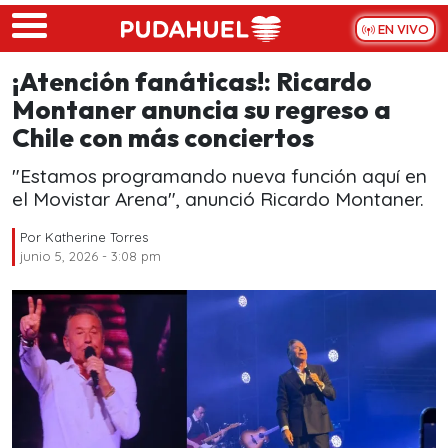
Skip to main content
EN VIVO
¡Atención fanáticas!: Ricardo
Montaner anuncia su regreso a
Chile con más conciertos
"Estamos programando nueva función aquí en
el Movistar Arena", anunció Ricardo Montaner.
Por
Katherine Torres
junio 5, 2026 - 3:08 pm