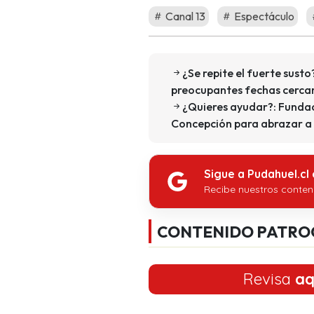
Canal 13
Espectáculo
¿Se repite el fuerte susto
preocupantes fechas cercan
¿Quieres ayudar?: Fundac
Concepción para abrazar a 
Sigue a Pudahuel.cl
Recibe nuestros conten
CONTENIDO PATRO
Revisa
aq