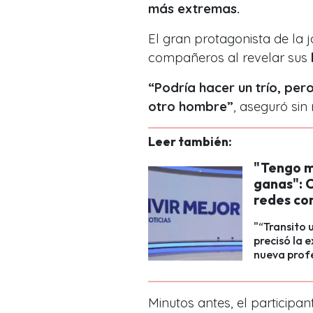
más extremas.
El gran protagonista de la 
compañeros al revelar sus
“Podría hacer un trío, per
otro hombre”
, aseguró sin
Leer también:
"Tengo m
ganas": 
redes co
"“Transito 
precisó la 
nueva profe
Minutos antes, el participa