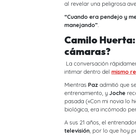
al revelar una peligrosa av
“Cuando era pendejo y me 
manejando”
.
Camilo Huerta: 
cámaras?
La conversación rápidament
intimar dentro del
mismo rea
Mientras
Paz
admitió que s
entrenamiento, y
Joche
reco
pasada (
«Con mi novia lo hi
biológica, era incómodo pero
A sus 21 años, el entrenador
televisión
, por lo que hoy p