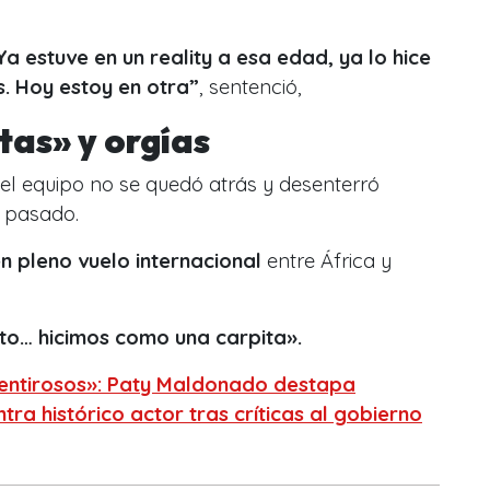
Ya estuve en un reality a esa edad, ya lo hice
s. Hoy estoy en otra”
, sentenció,
tas» y orgías
 del equipo no se quedó atrás y desenterró
u pasado.
n pleno vuelo internacional
entre África y
nto… hicimos como una carpita»
.
entirosos»: Paty Maldonado destapa
tra histórico actor tras críticas al gobierno