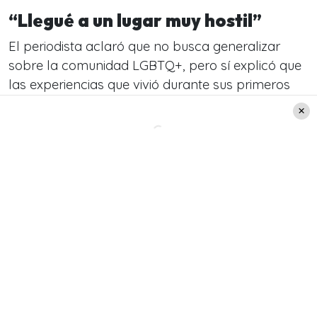
“Llegué a un lugar muy hostil”
El periodista aclaró que no busca generalizar
sobre la comunidad LGBTQ+, pero sí explicó que
las experiencias que vivió durante sus primeros
años fueron especialmente complejas.
“Yo llegué a un mundo homosexual, en esa
época, muy hostil. A lo mejor llegué al lugar
equivocado, a lo mejor no se dieron las cosas,
yo no logré entender los códigos, no tenía
experiencia”
, reflexionó.