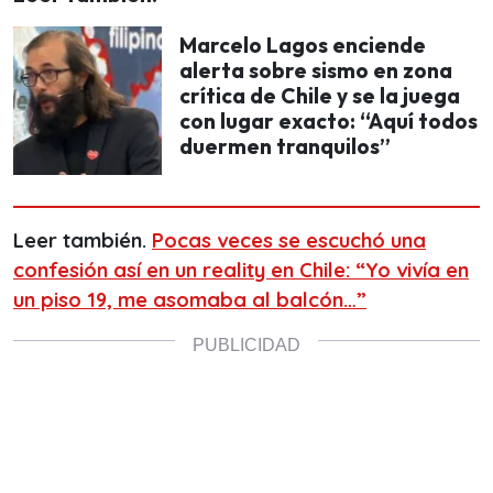
Marcelo Lagos enciende
alerta sobre sismo en zona
crítica de Chile y se la juega
con lugar exacto: “Aquí todos
duermen tranquilos”
Leer también.
Pocas veces se escuchó una
confesión así en un reality en Chile: “Yo vivía en
un piso 19, me asomaba al balcón…”