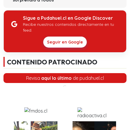
Sigue a Pudahuel.cl en Google Discover
Recibe nuestros contenidos directamente en tu
feed.
Seguir en Google
CONTENIDO PATROCINADO
Revisa
aquí lo último
de pudahuel.cl