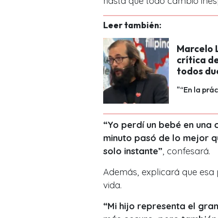
hasta que todo cambió ine
Leer también:
Marcelo 
crítica d
todos du
"“En la prá
“Yo perdí un bebé en una 
minuto pasó de lo mejor qu
solo instante”
, confesará.
Además, explicará que esa 
vida.
“Mi hijo representa el gran