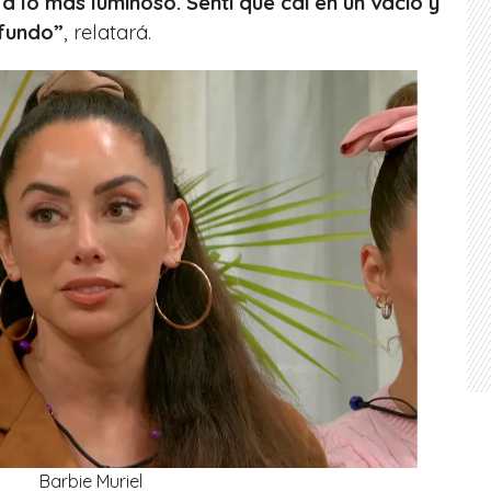
 lo más luminoso. Sentí que caí en un vacío y
fundo”
, relatará.
Barbie Muriel