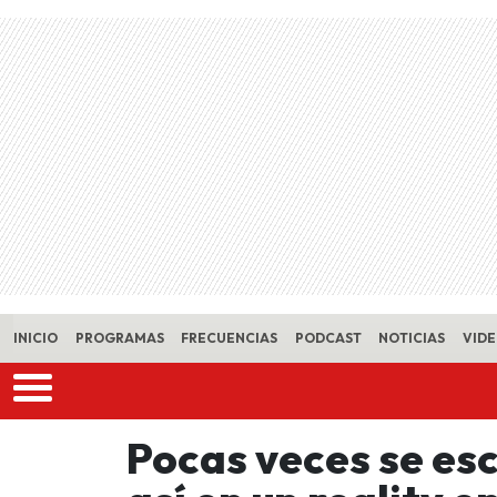
Skip to main content
INICIO
PROGRAMAS
FRECUENCIAS
PODCAST
NOTICIAS
VID
Pocas veces se es