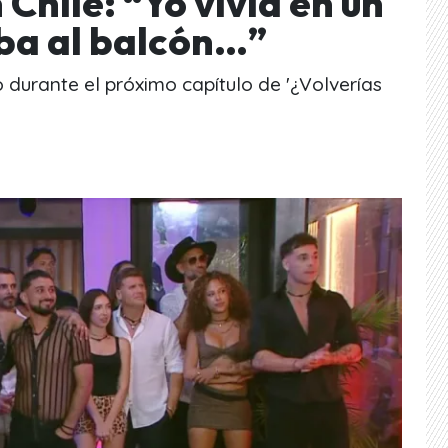
 Chile: “Yo vivía en un
ba al balcón…”
o durante el próximo capítulo de '¿Volverías