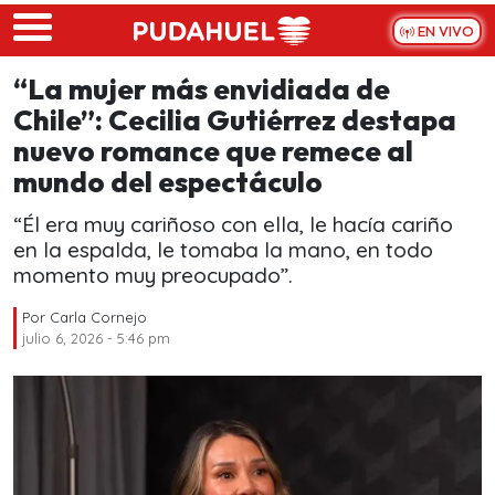
Skip to main content
EN VIVO
“La mujer más envidiada de
Chile”: Cecilia Gutiérrez destapa
nuevo romance que remece al
mundo del espectáculo
“Él era muy cariñoso con ella, le hacía cariño
en la espalda, le tomaba la mano, en todo
momento muy preocupado”.
Por
Carla Cornejo
julio 6, 2026 - 5:46 pm