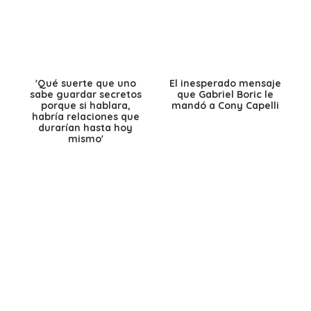
'Qué suerte que uno
El inesperado mensaje
sabe guardar secretos
que Gabriel Boric le
porque si hablara,
mandó a Cony Capelli
habría relaciones que
durarían hasta hoy
mismo'