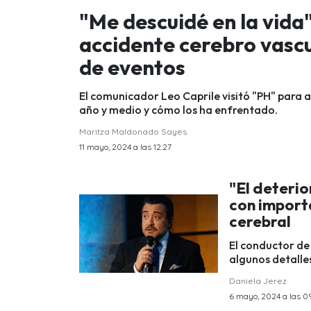
"Me descuidé en la vida"
accidente cerebro vascul
de eventos
El comunicador Leo Caprile visitó "PH" para a
año y medio y cómo los ha enfrentado.
Maritza Maldonado Sayes
11 mayo, 2024 a las 12:27
"El deterio
con importa
cerebral
El conductor de 
algunos detalle
Daniela Jerez
6 mayo, 2024 a las 0