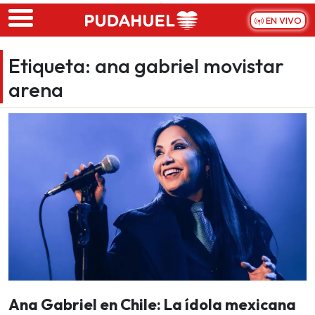
Skip to main content
EN VIVO
Etiqueta:
ana gabriel movistar
arena
Ana Gabriel en Chile: La ídola mexicana