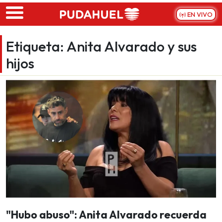
Skip to main content
EN VIVO
Etiqueta:
Anita Alvarado y sus
hijos
"Hubo abuso": Anita Alvarado recuerda