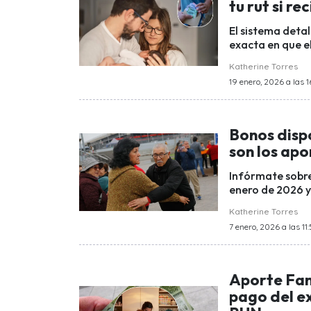
tu rut si re
El sistema detal
exacta en que e
Katherine Torres
19 enero, 2026 a las 1
Bonos disp
son los ap
Infórmate sobre
enero de 2026 y
Katherine Torres
7 enero, 2026 a las 11
Aporte Fam
pago del e