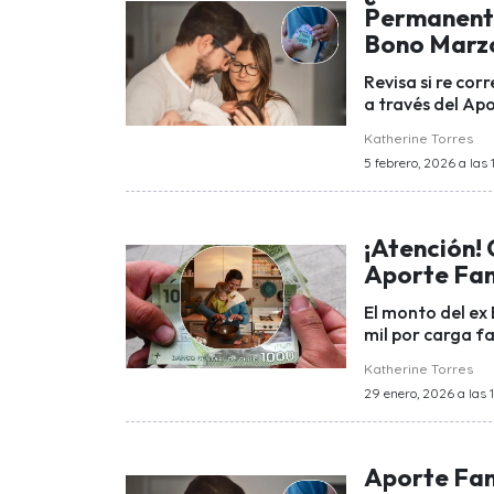
Permanente
Bono Marz
Revisa si re cor
a través del Apo
Katherine Torres
5 febrero, 2026 a las 
¡Atención!
Aporte Fam
El monto del ex
mil por carga fa
Katherine Torres
29 enero, 2026 a las 1
Aporte Fam