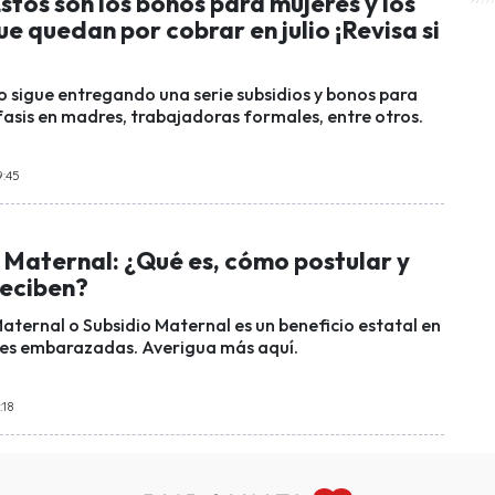
stos son los bonos para mujeres y los
ue quedan por cobrar en julio ¡Revisa si
no sigue entregando una serie subsidios y bonos para
fasis en madres, trabajadoras formales, entre otros.
9:45
 Maternal: ¿Qué es, cómo postular y
reciben?
aternal o Subsidio Maternal es un beneficio estatal en
res embarazadas. Averigua más aquí.
:18