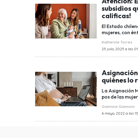
Atención: E
subsidios q
calificas!
El Estado chile
mujeres, con én
Katherine Torres
25 julio, 2025 a las 0
Asignación
quiénes lo 
La Asignación M
pos de las muje
Giannina Giannoni
6 mayo, 2022 a las 13