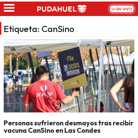
Skip to main content
EN VIVO
Etiqueta:
CanSino
Personas sufrieron desmayos tras recibir
vacuna CanSino en Las Condes