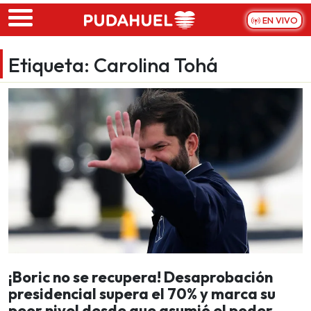
Skip to main content
EN VIVO
Etiqueta:
Carolina Tohá
¡Boric no se recupera! Desaprobación
presidencial supera el 70% y marca su
peor nivel desde que asumió el poder