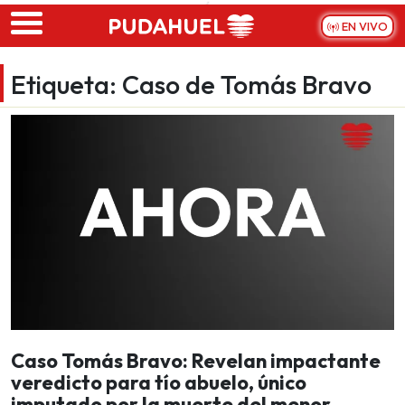
Skip to main content
EN VIVO
Etiqueta:
Caso de Tomás Bravo
Caso Tomás Bravo: Revelan impactante
veredicto para tío abuelo, único
imputado por la muerte del menor