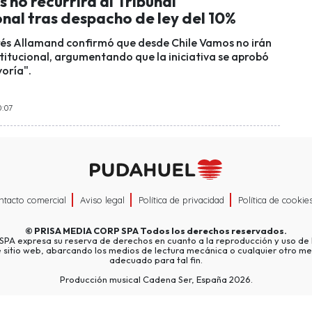
 no recurrirá al Tribunal
nal tras despacho de ley del 10%
és Allamand confirmó que desde Chile Vamos no irán
stitucional, argumentando que la iniciativa se aprobó
oría".
0:07
ntacto comercial
Aviso legal
Política de privacidad
Política de cookie
©
PRISA MEDIA CORP SPA
Todos los derechos reservados.
A expresa su reserva de derechos en cuanto a la reproducción y uso de l
e sitio web, abarcando los medios de lectura mecánica o cualquier otro me
adecuado para tal fin.
Producción musical Cadena Ser, España 2026.