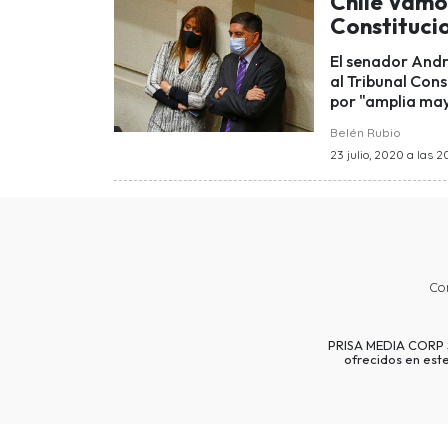
Chile Vamos
Constitucio
El senador Andr
al Tribunal Con
por "amplia may
Belén Rubio
23 julio, 2020 a las 2
Co
PRISA MEDIA CORP SP
ofrecidos en est