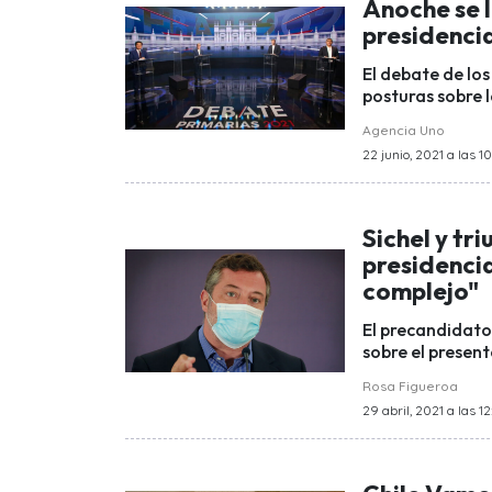
Anoche se l
presidenci
El debate de lo
posturas sobre l
Agencia Uno
22 junio, 2021 a las 1
Sichel y tr
presidenci
complejo"
El precandidato
sobre el present
Rosa Figueroa
29 abril, 2021 a las 12