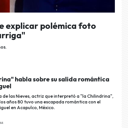
ue explicar polémica foto
arriga"
os.
rina" habla sobre su salida romántica
guel
de las Nieves, actriz que interpretó a "la Chilindrina",
los años 80 tuvo una escapada romántica con el
iguel en Acapulco, México.
:44