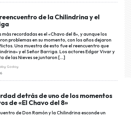
reencuentro de la Chilindrina y el
iga
s más recordadas es el «Chavo del 8», y aunque los
eron problemas en su momento, con los años dejaron
flictos. Una muestra de esto fue el reencuentro que
lindrina» y el Señor Barriga. Los actores Edgar Vivar y
a de las Nieves se juntaron […]
raby Godoy
16
verdad detrás de uno de los momentos
os de «El Chavo del 8»
uentro de Don Ramón y la Chilindrina esconde un