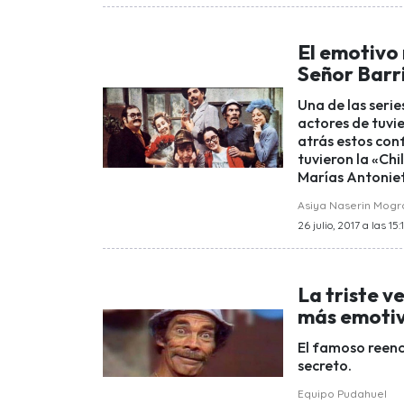
El emotivo 
Señor Barr
Una de las serie
actores de tuvi
atrás estos con
tuvieron la «Chi
Marías Antoniet
Asiya Naserin Mog
26 julio, 2017 a las 15:
La triste 
más emotiv
El famoso reenc
secreto.
Equipo Pudahuel