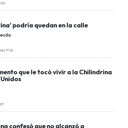
5:00
rina’ podría quedan en la calle
deuda
las 17:26
ento que le tocó vivir a la Chilindrina
 Unidos
:07
ina confesó que no alcanzó a